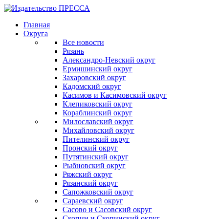
Главная
Округа
Все новости
Рязань
Александро-Невский округ
Ермишинский округ
Захаровский округ
Кадомский округ
Касимов и Касимовский округ
Клепиковский округ
Кораблинский округ
Милославский округ
Михайловский округ
Пителинский округ
Пронский округ
Путятинский округ
Рыбновский округ
Ряжский округ
Рязанский округ
Сапожковский округ
Сараевский округ
Сасово и Сасовский округ
Скопин и Скопинский округ