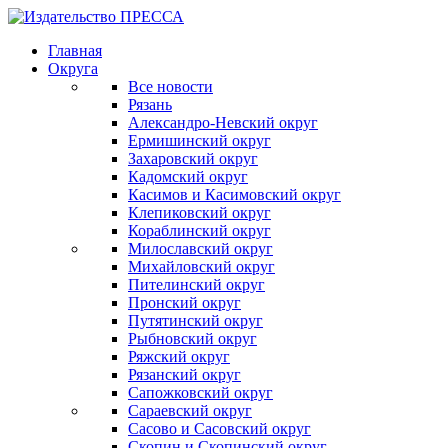
Главная
Округа
Все новости
Рязань
Александро-Невский округ
Ермишинский округ
Захаровский округ
Кадомский округ
Касимов и Касимовский округ
Клепиковский округ
Кораблинский округ
Милославский округ
Михайловский округ
Пителинский округ
Пронский округ
Путятинский округ
Рыбновский округ
Ряжский округ
Рязанский округ
Сапожковский округ
Сараевский округ
Сасово и Сасовский округ
Скопин и Скопинский округ