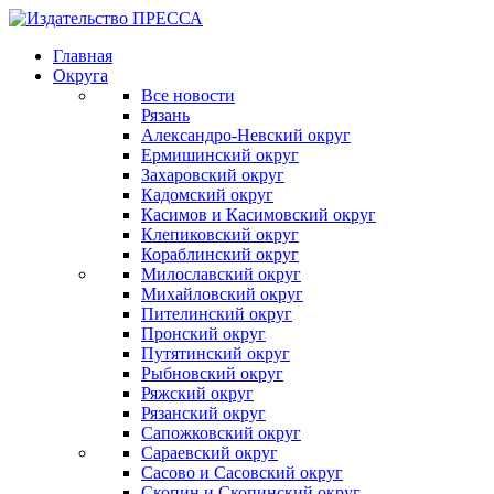
Главная
Округа
Все новости
Рязань
Александро-Невский округ
Ермишинский округ
Захаровский округ
Кадомский округ
Касимов и Касимовский округ
Клепиковский округ
Кораблинский округ
Милославский округ
Михайловский округ
Пителинский округ
Пронский округ
Путятинский округ
Рыбновский округ
Ряжский округ
Рязанский округ
Сапожковский округ
Сараевский округ
Сасово и Сасовский округ
Скопин и Скопинский округ