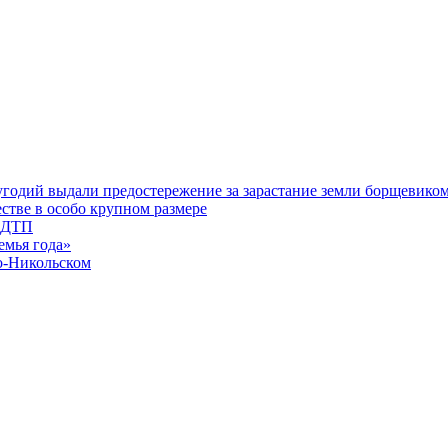
угодий выдали предостережение за зарастание земли борщевико
стве в особо крупном размере
е ДТП
емья года»
о-Никольском