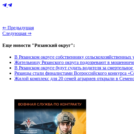
⇐ Предыдущая
Следующая ⇒
Еще новости "Рязанский округ":
В Рязанском округе собственнику сельскохозяйственных 
Жительницу Рязанского округа подозревают в мошенниче
В Рязанском округе будут судить водителя за смертельно
Рязанцы стали финалистами Всероссийского конкурса «С
Жилой комплекс для 20 семей аграриев открыли в Семен