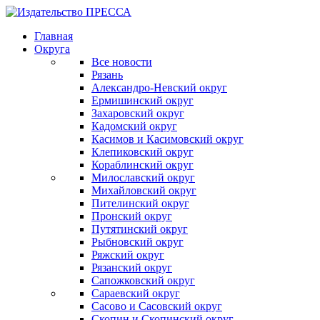
Главная
Округа
Все новости
Рязань
Александро-Невский округ
Ермишинский округ
Захаровский округ
Кадомский округ
Касимов и Касимовский округ
Клепиковский округ
Кораблинский округ
Милославский округ
Михайловский округ
Пителинский округ
Пронский округ
Путятинский округ
Рыбновский округ
Ряжский округ
Рязанский округ
Сапожковский округ
Сараевский округ
Сасово и Сасовский округ
Скопин и Скопинский округ