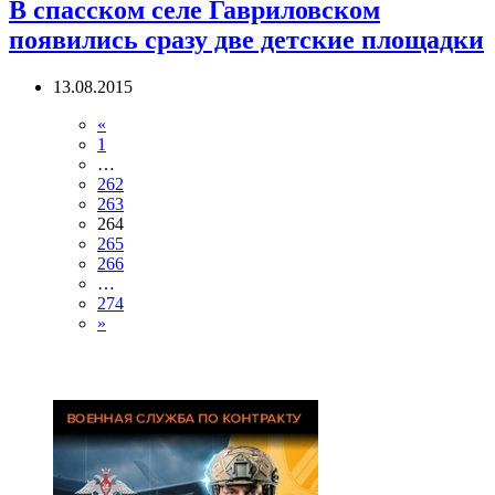
В спасском селе Гавриловском
появились сразу две детские площадки
13.08.2015
«
1
…
262
263
264
265
266
…
274
»