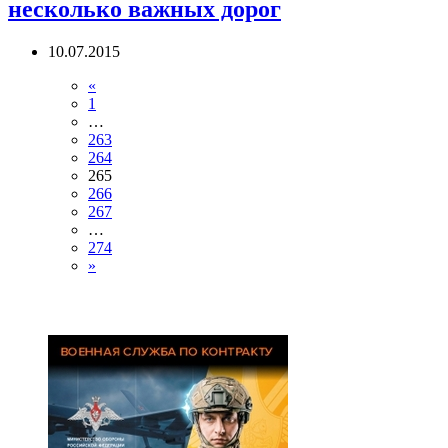
несколько важных дорог
10.07.2015
«
1
…
263
264
265
266
267
…
274
»