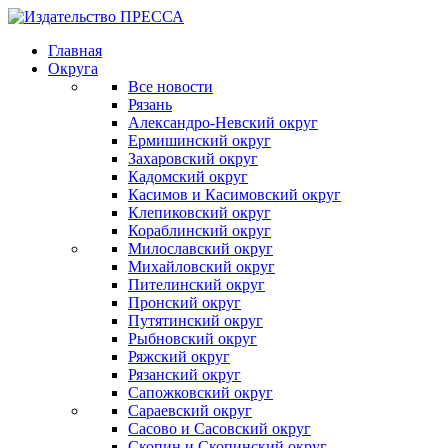
Главная
Округа
Все новости
Рязань
Александро-Невский округ
Ермишинский округ
Захаровский округ
Кадомский округ
Касимов и Касимовский округ
Клепиковский округ
Кораблинский округ
Милославский округ
Михайловский округ
Пителинский округ
Пронский округ
Путятинский округ
Рыбновский округ
Ряжский округ
Рязанский округ
Сапожковский округ
Сараевский округ
Сасово и Сасовский округ
Скопин и Скопинский округ