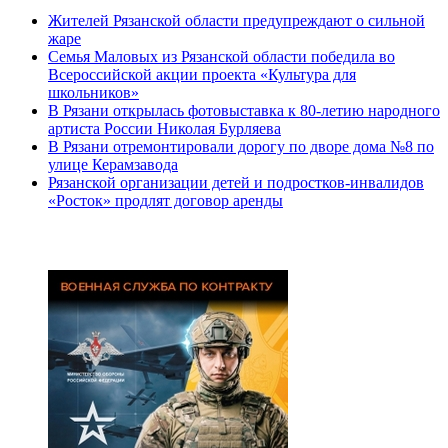
Жителей Рязанской области предупреждают о сильной
жаре
Семья Маловых из Рязанской области победила во
Всероссийской акции проекта «Культура для
школьников»
В Рязани открылась фотовыставка к 80-летию народного
артиста России Николая Бурляева
В Рязани отремонтировали дорогу по дворе дома №8 по
улице Керамзавода
Рязанской организации детей и подростков-инвалидов
«Росток» продлят договор аренды