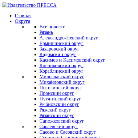
Главная
Округа
Все новости
Рязань
Александро-Невский округ
Ермишинский округ
Захаровский округ
Кадомский округ
Касимов и Касимовский округ
Клепиковский округ
Кораблинский округ
Милославский округ
Михайловский округ
Пителинский округ
Пронский округ
Путятинский округ
Рыбновский округ
Ряжский округ
Рязанский округ
Сапожковский округ
Сараевский округ
Сасово и Сасовский округ
Скопин и Скопинский округ