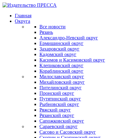
Главная
Округа
Все новости
Рязань
Александро-Невский округ
Ермишинский округ
Захаровский округ
Кадомский округ
Касимов и Касимовский округ
Клепиковский округ
Кораблинский округ
Милославский округ
Михайловский округ
Пителинский округ
Пронский округ
Путятинский округ
Рыбновский округ
Ряжский округ
Рязанский округ
Сапожковский округ
Сараевский округ
Сасово и Сасовский округ
Скопин и Скопинский округ