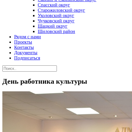
Спасский округ
Старожиловский округ
Ухоловский округ
Чучковский округ
Шацкий округ
Шиловский район
Рядом с нами
Проекты
Контакты
Документы
Подписаться
День работника культуры