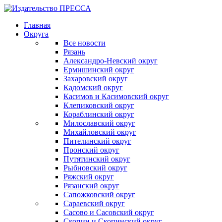
Главная
Округа
Все новости
Рязань
Александро-Невский округ
Ермишинский округ
Захаровский округ
Кадомский округ
Касимов и Касимовский округ
Клепиковский округ
Кораблинский округ
Милославский округ
Михайловский округ
Пителинский округ
Пронский округ
Путятинский округ
Рыбновский округ
Ряжский округ
Рязанский округ
Сапожковский округ
Сараевский округ
Сасово и Сасовский округ
Скопин и Скопинский округ