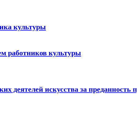
ика культуры
ем работников культуры
их деятелей искусства за преданность 