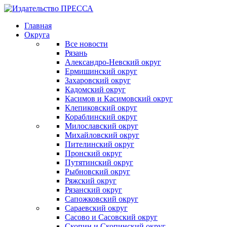
Главная
Округа
Все новости
Рязань
Александро-Невский округ
Ермишинский округ
Захаровский округ
Кадомский округ
Касимов и Касимовский округ
Клепиковский округ
Кораблинский округ
Милославский округ
Михайловский округ
Пителинский округ
Пронский округ
Путятинский округ
Рыбновский округ
Ряжский округ
Рязанский округ
Сапожковский округ
Сараевский округ
Сасово и Сасовский округ
Скопин и Скопинский округ