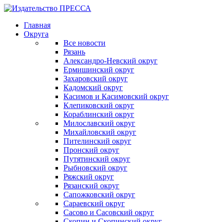
Главная
Округа
Все новости
Рязань
Александро-Невский округ
Ермишинский округ
Захаровский округ
Кадомский округ
Касимов и Касимовский округ
Клепиковский округ
Кораблинский округ
Милославский округ
Михайловский округ
Пителинский округ
Пронский округ
Путятинский округ
Рыбновский округ
Ряжский округ
Рязанский округ
Сапожковский округ
Сараевский округ
Сасово и Сасовский округ
Скопин и Скопинский округ