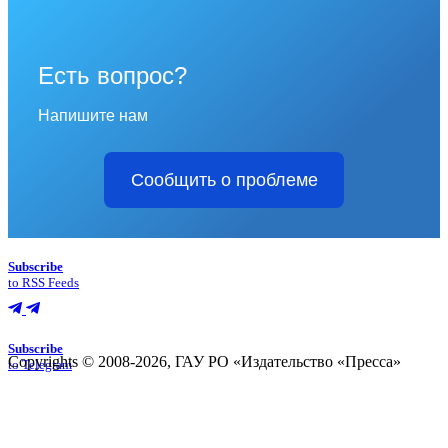
Есть вопрос?
Напишите нам
Сообщить о проблеме
Subscribe
to RSS Feeds
Subscribe
Copyrights © 2008-2026, ГАУ РО «Издательство «Пресса»
to Telegram