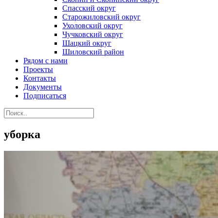
Спасский округ
Старожиловский округ
Ухоловский округ
Чучковский округ
Шацкий округ
Шиловский район
Рядом с нами
Проекты
Контакты
Документы
Подписаться
уборка