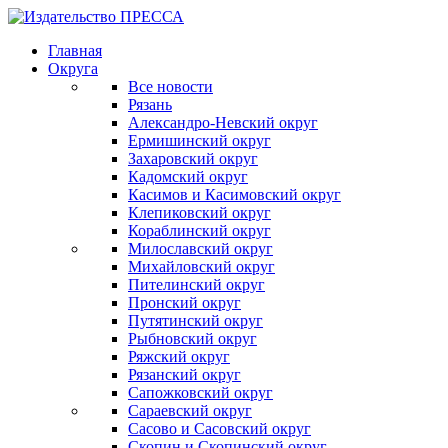
Главная
Округа
Все новости
Рязань
Александро-Невский округ
Ермишинский округ
Захаровский округ
Кадомский округ
Касимов и Касимовский округ
Клепиковский округ
Кораблинский округ
Милославский округ
Михайловский округ
Пителинский округ
Пронский округ
Путятинский округ
Рыбновский округ
Ряжский округ
Рязанский округ
Сапожковский округ
Сараевский округ
Сасово и Сасовский округ
Скопин и Скопинский округ