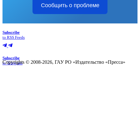
Сообщить о проблеме
Subscribe
to RSS Feeds
Subscribe
Copyrights © 2008-2026, ГАУ РО «Издательство «Пресса»
to Telegram