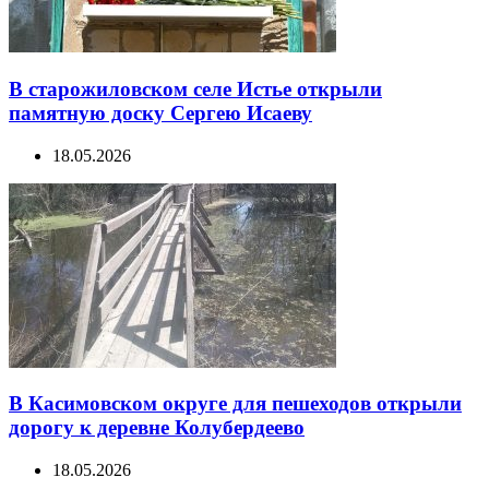
В старожиловском селе Истье открыли
памятную доску Сергею Исаеву
18.05.2026
В Касимовском округе для пешеходов открыли
дорогу к деревне Колубердеево
18.05.2026