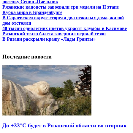
поселку Сенин -Пчельник
Рязанские каноисты завоевали три медали на II этапе
Кубка мира в Бранденбурге
В Сараевском округе сгорели два нежилых дома, жилой
дом отстояли
40 тысяч однолетних цветов украсят клумбы в Касимове
Рязанский театр балета завершил первый сезон
В Рязани раскрыли кражу «Лады Гранты»
Последние новости
До +33°С будет в Рязанской области во вторник