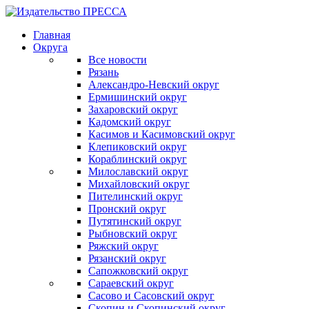
Главная
Округа
Все новости
Рязань
Александро-Невский округ
Ермишинский округ
Захаровский округ
Кадомский округ
Касимов и Касимовский округ
Клепиковский округ
Кораблинский округ
Милославский округ
Михайловский округ
Пителинский округ
Пронский округ
Путятинский округ
Рыбновский округ
Ряжский округ
Рязанский округ
Сапожковский округ
Сараевский округ
Сасово и Сасовский округ
Скопин и Скопинский округ