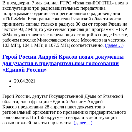
В преддверии 7 мая филиал РТРС «РязанскийОРТПЦ» ввел в
эксплуатацию три радиовещательных передатчика
попрограмме создания сети регионального радиовещания
«ТКР-ФМ». Если раньше жители Рязанской области могли
принимать сигнал только в радиусе 30 км от города Рязань на
частоте 93,2 МГц,то уже сейчас трансляция программы «ТКР-
ФМ» осуществляется с передающих станций в городе Ряжске,
рабочем поселке Милославское и селе Мосолово на частотах
103 МГц, 104,1 МГц и 107,5 МГц соответственно.
(далее…)
Герой России Андрей Красов подал документы
для участия в предварительном голосовании
«Единой России»
29.04.2021
Герой России, депутат Государственной Думы от Рязанской
области, член фракции «Единой России» Андрей
Красов предоставил 28 апреля пакет документов в
региональный оргкомитет по проведению предварительного
голосования. По 156 округу его избрали в действующий
созыв нижней палаты парламента.
(далее…)