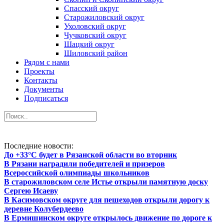
Спасский округ
Старожиловский округ
Ухоловский округ
Чучковский округ
Шацкий округ
Шиловский район
Рядом с нами
Проекты
Контакты
Документы
Подписаться
Последние новости:
До +33°С будет в Рязанской области во вторник
В Рязани наградили победителей и призеров
Всероссийской олимпиады школьников
В старожиловском селе Истье открыли памятную доску
Сергею Исаеву
В Касимовском округе для пешеходов открыли дорогу к
деревне Колубердеево
В Ермишинском округе открылось движение по дороге к