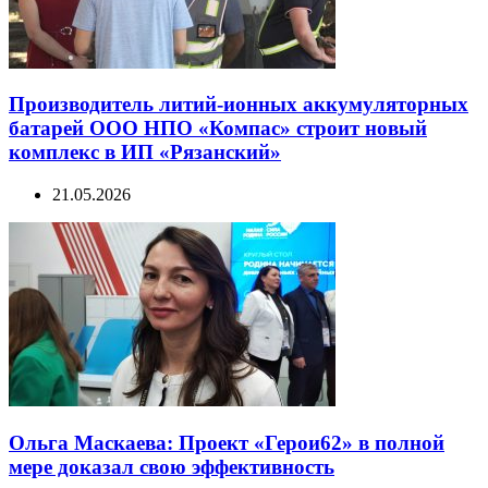
Производитель литий-ионных аккумуляторных
батарей ООО НПО «Компас» строит новый
комплекс в ИП «Рязанский»
21.05.2026
Ольга Маскаева: Проект «Герои62» в полной
мере доказал свою эффективность