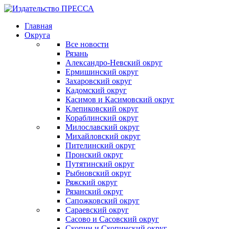
Главная
Округа
Все новости
Рязань
Александро-Невский округ
Ермишинский округ
Захаровский округ
Кадомский округ
Касимов и Касимовский округ
Клепиковский округ
Кораблинский округ
Милославский округ
Михайловский округ
Пителинский округ
Пронский округ
Путятинский округ
Рыбновский округ
Ряжский округ
Рязанский округ
Сапожковский округ
Сараевский округ
Сасово и Сасовский округ
Скопин и Скопинский округ