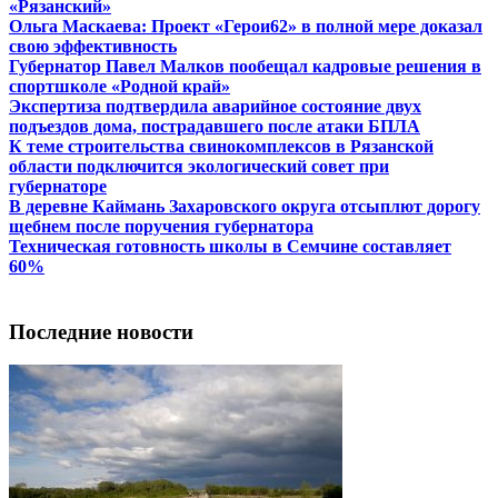
«Рязанский»
Ольга Маскаева: Проект «Герои62» в полной мере доказал
свою эффективность
Губернатор Павел Малков пообещал кадровые решения в
спортшколе «Родной край»
Экспертиза подтвердила аварийное состояние двух
подъездов дома, пострадавшего после атаки БПЛА
К теме строительства свинокомплексов в Рязанской
области подключится экологический совет при
губернаторе
В деревне Каймань Захаровского округа отсыплют дорогу
щебнем после поручения губернатора
Техническая готовность школы в Семчине составляет
60%
Последние новости