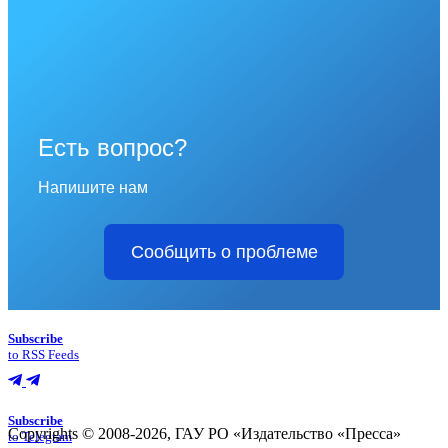
Есть вопрос?
Напишите нам
Сообщить о проблеме
Subscribe
to RSS Feeds
Subscribe
Copyrights © 2008-2026, ГАУ РО «Издательство «Пресса»
to Telegram