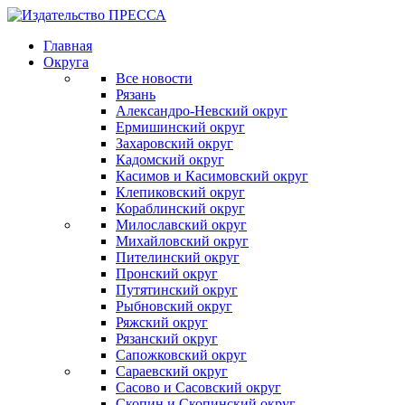
Главная
Округа
Все новости
Рязань
Александро-Невский округ
Ермишинский округ
Захаровский округ
Кадомский округ
Касимов и Касимовский округ
Клепиковский округ
Кораблинский округ
Милославский округ
Михайловский округ
Пителинский округ
Пронский округ
Путятинский округ
Рыбновский округ
Ряжский округ
Рязанский округ
Сапожковский округ
Сараевский округ
Сасово и Сасовский округ
Скопин и Скопинский округ