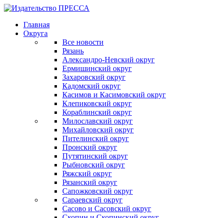
Главная
Округа
Все новости
Рязань
Александро-Невский округ
Ермишинский округ
Захаровский округ
Кадомский округ
Касимов и Касимовский округ
Клепиковский округ
Кораблинский округ
Милославский округ
Михайловский округ
Пителинский округ
Пронский округ
Путятинский округ
Рыбновский округ
Ряжский округ
Рязанский округ
Сапожковский округ
Сараевский округ
Сасово и Сасовский округ
Скопин и Скопинский округ