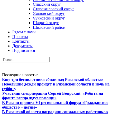
Спасский округ
Старожиловский округ
Ухоловский округ
Чучковский округ
Шацкий округ
Шиловский район
Рядом с нами
Проекты
Контакты
Документы
Подписаться
Последние новости:
Еще три беспилотника сбили над Рязанской областью
Небольшие дожди пройдут в Рязанской области в ночь на
субботу
Участник спецоперации Сергей Боярский: «Ребята на
фронте всегда ждут помощи»
В Рязани прошел VI региональный форум «Гражданское
общество – детям»
В Рязанской области наградили социальных работников