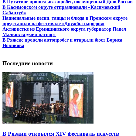
В Путятине прошел автопробег, посвященный Дню России
В Касимовском округе отпраздновали «Касимовский
Сабантуй»
Национальные песни, танцы и блюда в Пронском округе
представили на фестивале «Дружбы народов»
Активистке из Ермишинского округа губернатор Павел
Малков вручил паспорт
В Ряжске провели автопробег и открыли бюст Бориса
Новикова
Последние новости
В Рязани открылся XIV фестиваль искусств