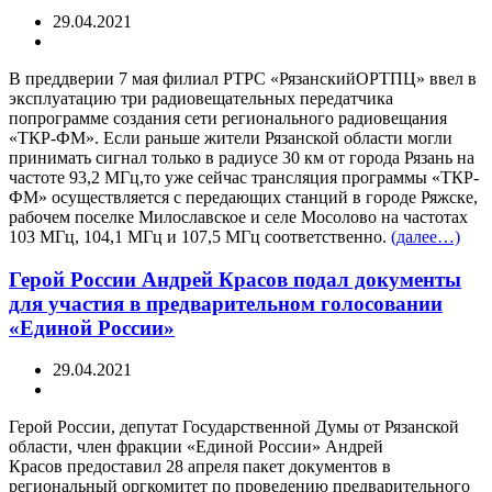
29.04.2021
В преддверии 7 мая филиал РТРС «РязанскийОРТПЦ» ввел в
эксплуатацию три радиовещательных передатчика
попрограмме создания сети регионального радиовещания
«ТКР-ФМ». Если раньше жители Рязанской области могли
принимать сигнал только в радиусе 30 км от города Рязань на
частоте 93,2 МГц,то уже сейчас трансляция программы «ТКР-
ФМ» осуществляется с передающих станций в городе Ряжске,
рабочем поселке Милославское и селе Мосолово на частотах
103 МГц, 104,1 МГц и 107,5 МГц соответственно.
(далее…)
Герой России Андрей Красов подал документы
для участия в предварительном голосовании
«Единой России»
29.04.2021
Герой России, депутат Государственной Думы от Рязанской
области, член фракции «Единой России» Андрей
Красов предоставил 28 апреля пакет документов в
региональный оргкомитет по проведению предварительного