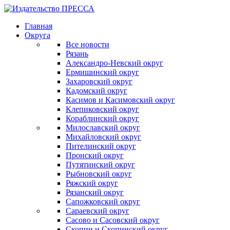
Главная
Округа
Все новости
Рязань
Александро-Невский округ
Ермишинский округ
Захаровский округ
Кадомский округ
Касимов и Касимовский округ
Клепиковский округ
Кораблинский округ
Милославский округ
Михайловский округ
Пителинский округ
Пронский округ
Путятинский округ
Рыбновский округ
Ряжский округ
Рязанский округ
Сапожковский округ
Сараевский округ
Сасово и Сасовский округ
Скопин и Скопинский округ