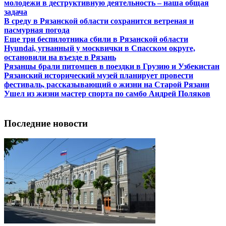
молодежи в деструктивную деятельность – наша общая
задача
В среду в Рязанской области сохранится ветреная и
пасмурная погода
Еще три беспилотника сбили в Рязанской области
Hyundai, угнанный у москвички в Спасском округе,
остановили на въезде в Рязань
Рязанцы брали питомцев в поездки в Грузию и Узбекистан
Рязанский исторический музей планирует провести
фестиваль, рассказывающий о жизни на Старой Рязани
Ушел из жизни мастер спорта по самбо Андрей Поляков
Последние новости