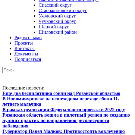
Спасский округ
Старожиловский округ
Ухоловский округ
Чучковский округ
Шацкий округ
Шиловский район
Рядом с нами
Проекты
Контакты
Документы
Подписаться
Последние новости:
Еще два беспилотника сбили над Рязанской областью
В Новомичуринске на пешеходном переходе сбили 11-
летнего мальчика
В рамках реализации Федерального проекта в 2025 году
Рязанская область вошла в пилотный регион по созданию
лучших практик по направлению диспансерного
наблюдения
Губернатор Павел Малков: Противостоять вовлечению