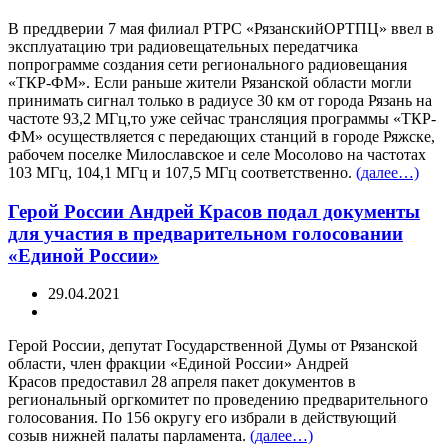
В преддверии 7 мая филиал РТРС «РязанскийОРТПЦ» ввел в
эксплуатацию три радиовещательных передатчика
попрограмме создания сети регионального радиовещания
«ТКР-ФМ». Если раньше жители Рязанской области могли
принимать сигнал только в радиусе 30 км от города Рязань на
частоте 93,2 МГц,то уже сейчас трансляция программы «ТКР-
ФМ» осуществляется с передающих станций в городе Ряжске,
рабочем поселке Милославское и селе Мосолово на частотах
103 МГц, 104,1 МГц и 107,5 МГц соответственно.
(далее…)
Герой России Андрей Красов подал документы
для участия в предварительном голосовании
«Единой России»
29.04.2021
Герой России, депутат Государственной Думы от Рязанской
области, член фракции «Единой России» Андрей
Красов предоставил 28 апреля пакет документов в
региональный оргкомитет по проведению предварительного
голосования. По 156 округу его избрали в действующий
созыв нижней палаты парламента.
(далее…)