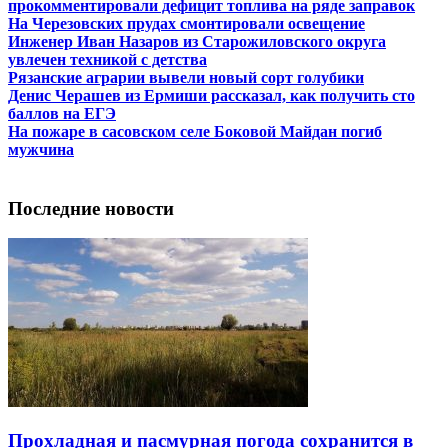
прокомментировали дефицит топлива на ряде заправок
На Черезовских прудах смонтировали освещение
Инженер Иван Назаров из Старожиловского округа
увлечен техникой с детства
Рязанские аграрии вывели новый сорт голубики
Денис Черашев из Ермиши рассказал, как получить сто
баллов на ЕГЭ
На пожаре в сасовском селе Боковой Майдан погиб
мужчина
Последние новости
Прохладная и пасмурная погода сохранится в