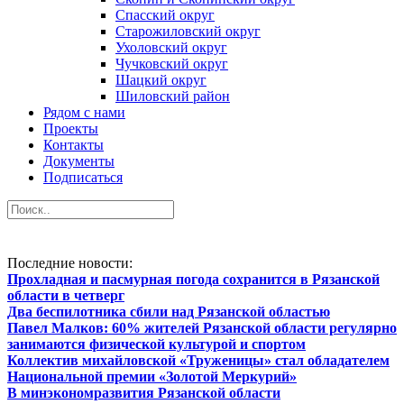
Спасский округ
Старожиловский округ
Ухоловский округ
Чучковский округ
Шацкий округ
Шиловский район
Рядом с нами
Проекты
Контакты
Документы
Подписаться
Последние новости:
Прохладная и пасмурная погода сохранится в Рязанской
области в четверг
Два беспилотника сбили над Рязанской областью
Павел Малков: 60% жителей Рязанской области регулярно
занимаются физической культурой и спортом
Коллектив михайловской «Труженицы» стал обладателем
Национальной премии «Золотой Меркурий»
В минэкономразвития Рязанской области