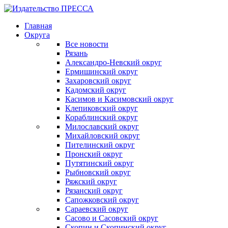
Главная
Округа
Все новости
Рязань
Александро-Невский округ
Ермишинский округ
Захаровский округ
Кадомский округ
Касимов и Касимовский округ
Клепиковский округ
Кораблинский округ
Милославский округ
Михайловский округ
Пителинский округ
Пронский округ
Путятинский округ
Рыбновский округ
Ряжский округ
Рязанский округ
Сапожковский округ
Сараевский округ
Сасово и Сасовский округ
Скопин и Скопинский округ