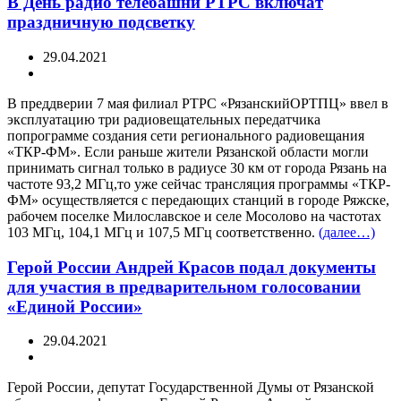
В День радио телебашни РТРС включат
праздничную подсветку
29.04.2021
В преддверии 7 мая филиал РТРС «РязанскийОРТПЦ» ввел в
эксплуатацию три радиовещательных передатчика
попрограмме создания сети регионального радиовещания
«ТКР-ФМ». Если раньше жители Рязанской области могли
принимать сигнал только в радиусе 30 км от города Рязань на
частоте 93,2 МГц,то уже сейчас трансляция программы «ТКР-
ФМ» осуществляется с передающих станций в городе Ряжске,
рабочем поселке Милославское и селе Мосолово на частотах
103 МГц, 104,1 МГц и 107,5 МГц соответственно.
(далее…)
Герой России Андрей Красов подал документы
для участия в предварительном голосовании
«Единой России»
29.04.2021
Герой России, депутат Государственной Думы от Рязанской